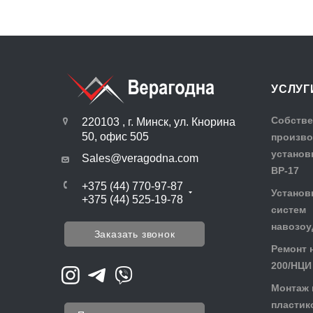
УСЛУГ
Собстве
220103 , г. Минск, ул. Кнорина
50, офис 505
произво
установ
Sales@veragodna.com
ВР-17
+375 (44) 770-97-87
Установ
+375 (44) 525-19-78
систем
навозоу
Заказать звонок
Ремонт 
200/НЦИ
Монтаж 
пластик