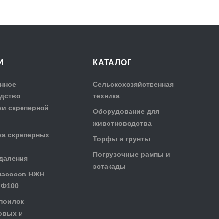
И
КАТАЛОГ
нное
Сельскохозяйственная
дство
техника
ки скреперной
Оборудование для
животноводства
ка скреперных
Торфы и грунты
Погрузочные рампы и
даления
эстакады
насосов НЖН
 Ф100
поилок
овых и