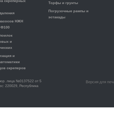
ка скреперных
Торфы и грунты
Погрузочные рампы и
даления
эстакады
насосов НЖН
 Ф100
поилок
овых и
ческих
зация и
автоматики
дов скреперов
 юр. лица №0137522 от 5
Версия для печ
с: 220029, Республика