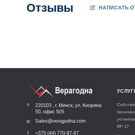
Отзывы
НАПИСАТЬ 
УСЛУГ
Собстве
220103 , г. Минск, ул. Кнорина
50, офис 505
произво
установ
Sales@veragodna.com
ВР-17
+375 (44) 770-97-87