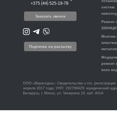
Установ
+375 (44) 525-19-78
систем
навозоу
Заказать звонок
Ремонт 
200/НЦИ
Монтаж 
пластик
Подписка на рассылку
металли
Модерни
ремонт 
всех ви
ООО «Верагодна»; Свидетельство о гос. регистрации
апреля 2017 года; УНП: 192798429; юридический адре
Беларусь, г. Минск, ул. Чичерина 19, каб. 401А